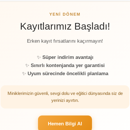
ıca sepete koymak;
YENİ DÖNEM
Kayıtlarımız Başladı!
Erken kayıt fırsatlarını kaçırmayın!
dımı ile pişirmek.
✨
Süper indirim avantajı
✨
Sınırlı kontenjanda yer garantisi
✨
Uyum sürecinde öncelikli planlama
anabilmek;
Miniklerimizin güvenli, sevgi dolu ve eğitici dünyasında siz de
amak.
yerinizi ayırtın.
Hemen Bilgi Al
n (mikser, meyve suyu çeken vb.) Serbest kullanılması;