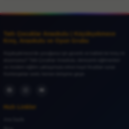
Tatlı Çocuklar Anaokulu | Küçükçekmece
Kreş, Anaokulu ve Oyun Grubu
Küçükçekmece’de çocuğunuz için güvenli ve kaliteli bir kreş mi
arıyorsunuz? Tatlı Çocuklar Anaokulu, deneyimli eğitmenleri
ve modern eğitim yaklaşımıyla erken kayıt fırsatları sunar.
Kontenjanlar sınırlı, hemen iletişime geçin.
Hızlı Linkler
Ana Sayfa
Blog