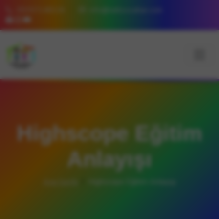
05357148226
info@tatlicocuklar.com
Highscope Eğitim
Anlayışı
Ana Sayfa
Highscope Eğitim Anlayışı