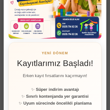
⏳
40 Yıllık Bilimsel Temel
HighScope, kırk yılı aşkın bir süreçte bilimsel
araştırmalar ve pratik uygulamalarla şekillenen, erken
çocukluk dönemine yön veren saygın bir kalite
YENİ DÖNEM
yaklaşımıdır.
Kayıtlarımız Başladı!
Erken kayıt fırsatlarını kaçırmayın!
🌍
✨
Süper indirim avantajı
Uluslararası Güvenilirlik
✨
Sınırlı kontenjanda yer garantisi
✨
Uyum sürecinde öncelikli planlama
Kreşler, oyun grupları, okul öncesi eğitim kurumları ve