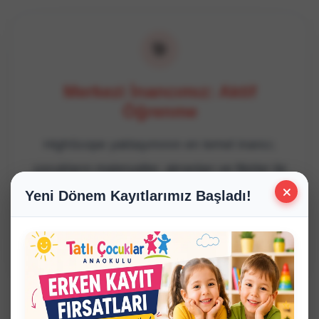
🎯
Merkezi İnancımız: Aktif
Öğrenme
HighScope yaklaşımının en temel inancı;
çocukların materyaller, akranları ve fikirler ile
×
aktif bir şekilde çalışarak, deneyimleyerek
Yeni Dönem Kayıtlarımız Başladı!
kendi öğrenim yollarını kendilerinin inşa
etmesidir.