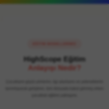
EĞİTİM MODELLERİMİZ
HighScope Eğitim
Anlayışı Nedir?
Çocukların güçlü yönlerini, ilgi alanlarını ve yeteneklerini
tanımlayarak geliştiren, tüm dünyada kabul görmüş erken
çocukluk eğitimi yaklaşımı.