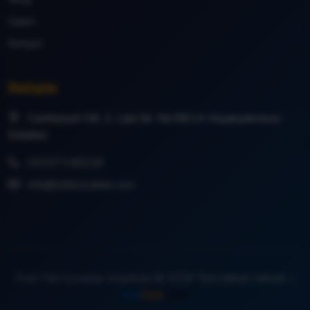
Galeri
İletişim
İletişim
Cumhuriyet Mh. 2. Lale Sk. No:58/1A Küçükçekmece -
İstanbul
05357148226
info@tatlicocuklar.com
Özel Tatlı Çocuklar Anaokulu © 2026 Tüm hakları saklıdır. |
Kids
Cool
CMS