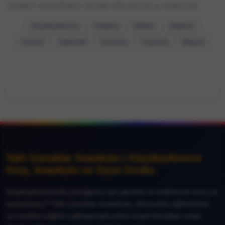
HIZMET VERDIĞIMIZ ÇEVRE BÖLGELER & SEMTLER
Küçükçekmece
Sefaköy
Halkalı
Atakent
Cennet
Tepeüstü
Kanarya
Yeşilova
Beşyol
Tatlı Çocuklar Anaokulu | Küçükçekmece
Kreş, Anaokulu ve Oyun Grubu
Küçükçekmece’de çocuğunuz için güvenli ve kaliteli bir kreş mi
arıyorsunuz? Tatlı Çocuklar Anaokulu, deneyimli eğitmenleri
ve modern eğitim yaklaşımıyla erken kayıt fırsatları sunar.