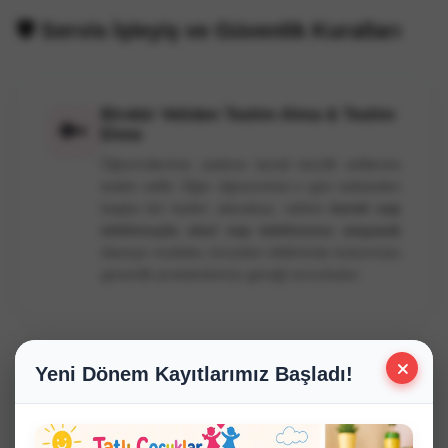
🛡️ Servis İşleyiş ve Güvenlik Kuralları
Birebir Veliden Teslim Alma & Teslim
🔑
Etme
Öğrencilerimiz sadece kendi tescilli velilerine
teslim edilir. Eğer öğrencimizi o gün velisinden
başka biri teslim alacaksa, velinin
kendi cep
telefonuyla okul cep telefonunu arayarak
idareye mutlaka önceden bildirimde bulunması
güvenlik protokolümüz gereği zorunludur.
×
Yeni Dönem Kayıtlarımız Başladı!
5 Dakika Hassasiyeti ve Zamanlama
⏱️
Öğrencimiz sabah evinden alınmadan veya
akşam evine bırakılmadan yaklaşık
5 dakika