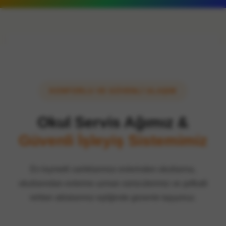
KONFORLU VE GÜVENLİ ULAŞIM
Okul Servis Ağımız &
Güvenli İşleyiş Sistemimiz
En kıymetli varlıklarımızı evlerinden okullarına,
okullarından evlerine uzman sürücülerimiz ve şefkatli
rehber ablalarımız eşliğinde güvenle taşıyoruz.