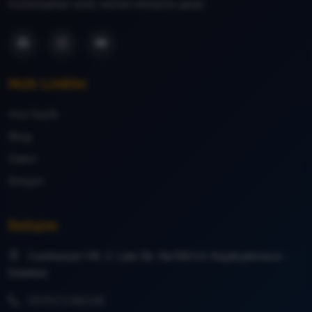
Kontenjanlar sınırlı, hemen iletişime geçin.
Hızlı Linkler
Ana Sayfa
Blog
Galeri
İletişim
İletişim
Cumhuriyet Mh. 2. Lale Sk. No:58/1A Küçükçekmece -
İstanbul
05357148226