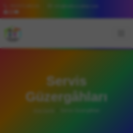
05357148226
info@tatlicocuklar.com
Servis
Güzergâhları
Ana Sayfa
Servis Güzergâhları