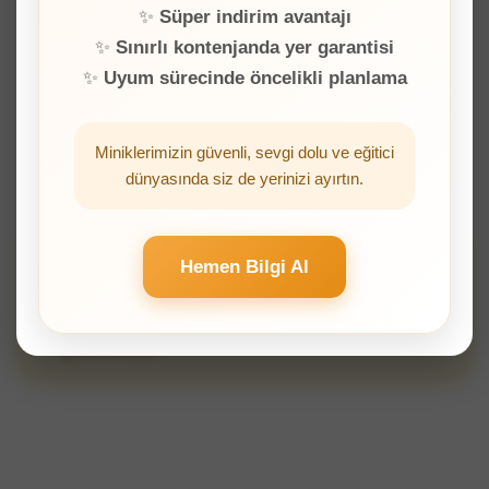
✨
Süper indirim avantajı
3. BÖLGE
🚌
✨
Sınırlı kontenjanda yer garantisi
Florya
✨
Uyum sürecinde öncelikli planlama
4. BÖLGE
🚌
Miniklerimizin güvenli, sevgi dolu ve eğitici
Avcılar
dünyasında siz de yerinizi ayırtın.
⚠️
Planlama Notu:
Servis araçlarımızın güzergah
Hemen Bilgi Al
optimizasyonunu verimli yapabilmek ve sefer planını
kurabilmek adına, listelenen bölgelerden her biri için en
az 5 öğrencimizin servis kaydı yaptırmış olması
gerekmektedir.