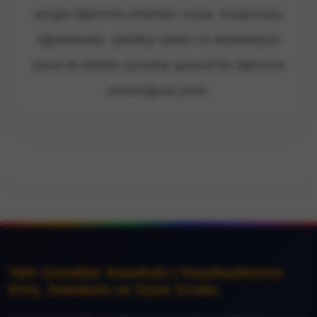
zengin öğrenme ortamları sunar. Araştırmacı
öğretmenler, işbirlikçi aileler ve destekleyici
çevre ile birlikte çocuklar güvenli bir öğrenme
yolculuğuna çıkar.
Tatlı Çocuklar Anaokulu | Küçükçekmece
Kreş, Anaokulu ve Oyun Grubu