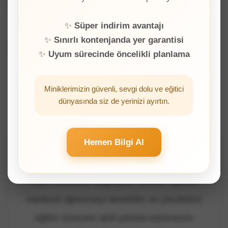
🤝
Grup etkinlikleriyle işbirliği ve iletişim becerileri
✨
Süper indirim avantajı
gelişir.
Özgüven ve Sorumluluk
✨
Sınırlı kontenjanda yer garantisi
🚀
✨
Uyum sürecinde öncelikli planlama
Çocukların kendi öğrenme süreçlerine aktif
katılımını sağlar.
Miniklerimizin güvenli, sevgi dolu ve eğitici
dünyasında siz de yerinizi ayırtın.
Hemen Bilgi Al
Neden Keşif Müfredatı?
Keşif müfredatı uygulayan okullar, öğrenci
merkezli öğrenmeyi destekler ve çocukların
eğitim sürecine aktif şekilde katılmasını