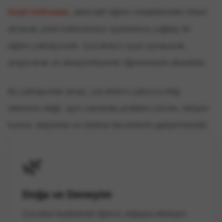
Keşif müfredatı
, alternatif eğitim modellerinden ilham
alınarak yerel kültürümüze uyarlanmış çağdaş bir
eğitim yaklaşımıdır. Çocukların oyun oynayarak,
araştırarak ve deneyimleyerek öğrenmesini destekler.
Bu yaklaşımda amaç; çocukların yalnızca bilgi
edinmesi değil, aynı zamanda problem çözme, iletişim
kurma, düşünme ve üretme becerilerini geliştirmesidir.
🌿
Doğa ve Deneyim
Çocuklar keşfederek öğrenir, doğayla etkileşim