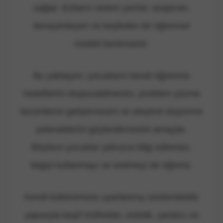
sağlar. Ezberci sistem yerine; araştıran,
deneyimleyen ve keşfeden bir öğrenme
modeli benimsenir.
Bu yaklaşım; çocukların kendi öğrenme
hedeflerini oluşturabilmesini, problem çözme
becerilerini geliştirmesini ve eleştirel düşünme
yeteneklerini güçlendirmesini amaçlar.
Böylece çocuklar yalnızca bilgi edinmez,
bilgiyi kullanmayı ve üretmeyi de öğrenir.
Kendi kültürümüze uyarlanmış sürdürülebilir
yapısıyla keşif müfredatı; estetik, yaratıcı ve