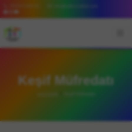
05357148226
info@tatlicocuklar.com
Keşif Müfredatı
Ana Sayfa
Keşif Müfredatı