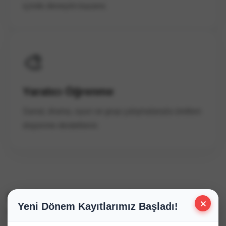
içinde deneyim kazanır.
🎨
Yaratıcı Öğrenme
Sanat, drama, oyun ve grup çalışmalarıyla üretken
düşünme desteklenir.
Keşif Müfredatının Temel
×
Yeni Dönem Kayıtlarımız Başladı!
Yaklaşımı