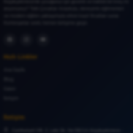
Küçükçekmece’de çocuğunuz için güvenli ve kaliteli bir kreş mi
arıyorsunuz? Tatlı Çocuklar Anaokulu, deneyimli eğitmenleri
ve modern eğitim yaklaşımıyla erken kayıt fırsatları sunar.
Kontenjanlar sınırlı, hemen iletişime geçin.
Hızlı Linkler
Ana Sayfa
Blog
Galeri
İletişim
İletişim
Cumhuriyet Mh. 2. Lale Sk. No:58/1A Küçükçekmece -