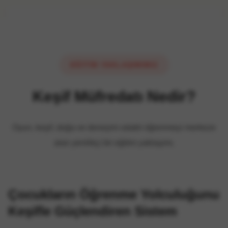
EĞİTİM YAKLAŞIMIMIZ
Keşif Müfredatı Nedir?
Oyun, keşif, doğa ve deneyim odaklı öğrenmeyi merkeze
alan yenilikçi bir eğitim yaklaşımı.
Çocukların Öğrenme Yolculuğunu
Keşifle Güçlendiren Sistem