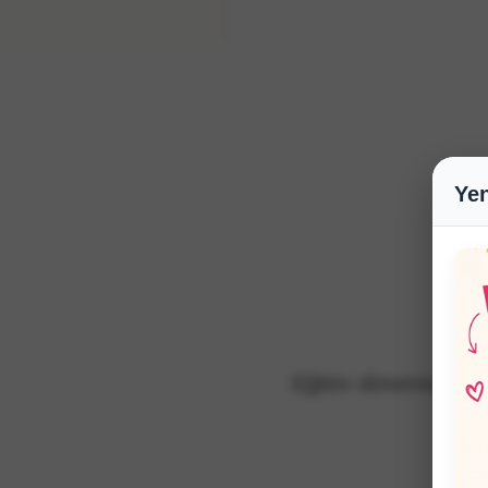
Yen
Ö
Eğitim dönemimiz, k
ger