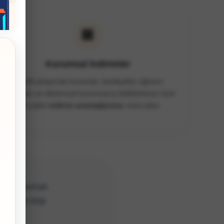
🏢
Kurumsal İndirimler
Çeşitli anlaşmalı kurumlar, kardeş/ikiz öğrenci
durumları ve dönemsel kurumsal iş birliklerimize özel
ayrıcalıklı
indirim avantajlarımız
mevcuttur.
 ilgili sormak
iz. Size bilgi