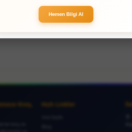
Hemen Bilgi Al
 Sabit Hat: 0212 425 51 45
📱 Cep Hattı: 0535 714 82
kmece Kreş,
Hızlı Linkler
İl
Ana Sayfa
i bir kreş mi
Kü
Blog
eğitmenleri ve