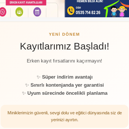
⏳
YENİ DÖNEM
10 Aylık Eğitim Süresi
Kayıtlarımız Başladı!
Yıllık eğitim süremiz toplam
10 ay
olarak tespit
edilmiştir. Müfredatımız ve ders takvimimiz her yıl
Erken kayıt fırsatlarını kaçırmayın!
Eylül
ayında başlayıp,
Haziran
ayında sona erer.
✨
Süper indirim avantajı
✨
Sınırlı kontenjanda yer garantisi
✨
Uyum sürecinde öncelikli planlama
me alternatifleri, kurumsal anlaşmalarımız veya kayıt şartlarıyla
Miniklerimizin güvenli, sevgi dolu ve eğitici dünyasında siz de
rhangi bir konu için
bizimle dilediğiniz an iletişime geçebilirsin
yerinizi ayırtın.
vermekten mutluluk duyarız.