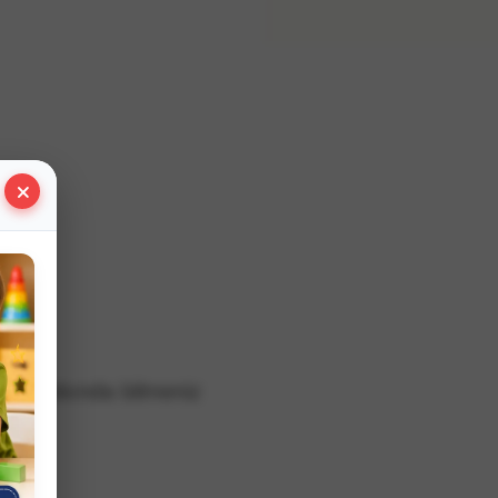
×
iz
ız hakkında bilmeniz
niz.