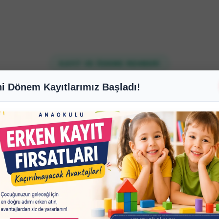
KAYIT VE ÖDEME REHBERİ
i Dönem Kayıtlarımız Başladı!
İndirim &
deme Bilgilerim
ayıt süreçlerimiz ve kurumsal indirim anlaşmalarım
eken tüm idari detayları aşağıda şeffafça bulabilirsi