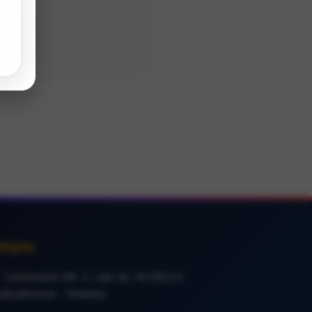
 26
etişim
Cumhuriyet Mh. 2. Lale Sk. No:58/1A
çükçekmece - İstanbul