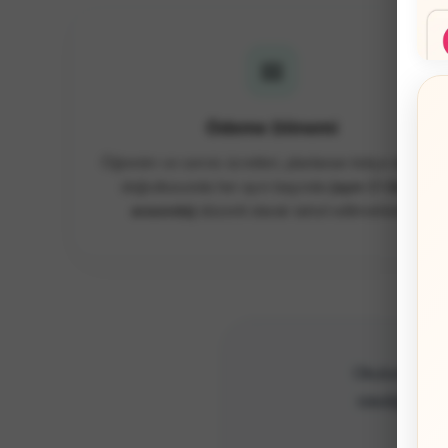
📅
Ödeme Dönemi
Öğrenim ve servis ücretleri, planlanan bütçe dengesi
doğrultusunda her ayın başında
(ayın 1’i ile 5’i
arasında)
düzenli olarak tahsil edilmektedir.
Okulumuz, öde
istediğiniz
he