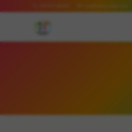
05357148226
info@tatlicocuklar.com