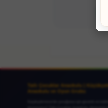
📞
Tatlı Çocuklar Anaokulu | Küçükçe
Anaokulu ve Oyun Grubu
Küçükçekmece’de çocuğunuz için güvenli ve kalitel
arıyorsunuz? Tatlı Çocuklar Anaokulu, deneyimli 