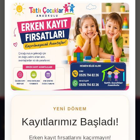
Bu kategoride henüz yazı yok.
YENİ DÖNEM
Tatlı Çocuklar Anaokulu | Küçükçekmece
Kayıtlarımız Başladı!
Kreş, Anaokulu ve Oyun Grubu
Erken kayıt fırsatlarını kaçırmayın!