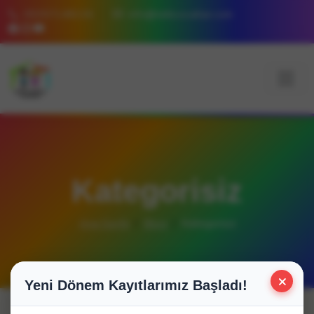
05357148226
info@tatlicocuklar.com
Kategorisiz
Ana Sayfa
Blog
Kategorisiz
×
Yeni Dönem Kayıtlarımız Başladı!