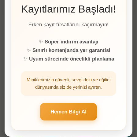
06.06.2026
Kayıtlarımız Başladı!
Erken kayıt fırsatlarını kaçırmayın!
✨
Süper indirim avantajı
✨
Sınırlı kontenjanda yer garantisi
✨
Uyum sürecinde öncelikli planlama
Küçükçekmece Gündüz Bakım Evi
Miniklerimizin güvenli, sevgi dolu ve eğitici
25.05.2026
dünyasında siz de yerinizi ayırtın.
Hemen Bilgi Al