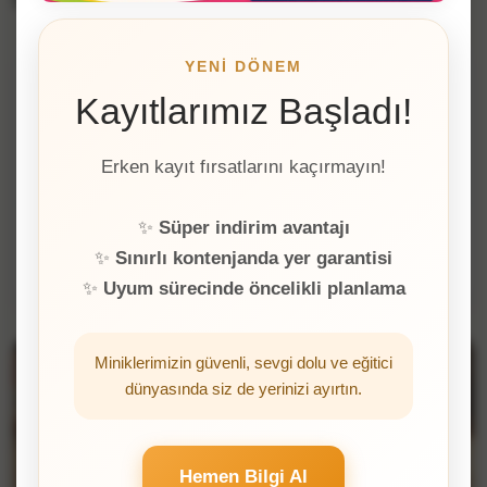
YENİ DÖNEM
Kayıtlarımız Başladı!
Erken kayıt fırsatlarını kaçırmayın!
✨
Süper indirim avantajı
Çocuklar İçin mi, Ebeveynler İçin mi?
✨
Sınırlı kontenjanda yer garantisi
10.08.2026
✨
Uyum sürecinde öncelikli planlama
Miniklerimizin güvenli, sevgi dolu ve eğitici
dünyasında siz de yerinizi ayırtın.
Hemen Bilgi Al