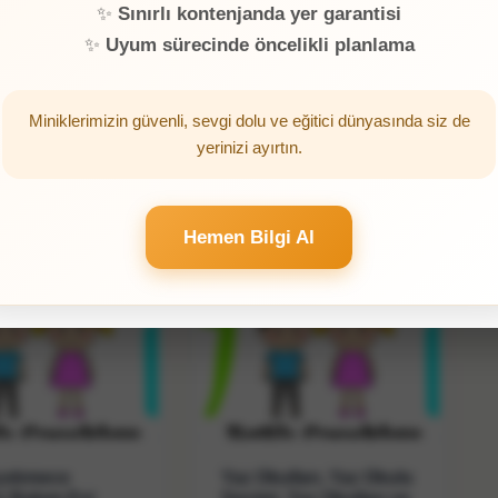
✨
Sınırlı kontenjanda yer garantisi
✨
Uyum sürecinde öncelikli planlama
Miniklerimizin güvenli, sevgi dolu ve eğitici dünyasında siz de
yerinizi ayırtın.
Hemen Bilgi Al
çekmece
Yaz Okulları, Yaz Okulu